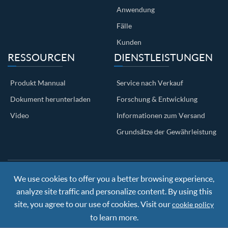
Anwendung
Fälle
Kunden
RESSOURCEN
DIENSTLEISTUNGEN
Produkt Mannual
Service nach Verkauf
Dokument herunterladen
Forschung & Entwicklung
Video
Informationen zum Versand
Grundsätze der Gewährleistung
We use cookies to offer you a better browsing experience,
Copyright ©
Nanjing BKN Automation System Co.,LTD.
All
Rights Reserved
analyze site traffic and personalize content. By using this
Sitemap
|
Privacy Policy
site, you agree to our use of cookies. Visit our
cookie policy
to learn more.