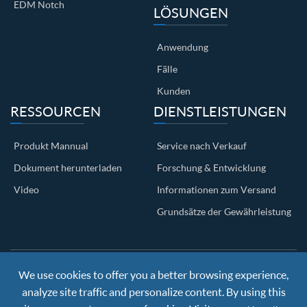
EDM Notch
LÖSUNGEN
Anwendung
Fälle
Kunden
RESSOURCEN
DIENSTLEISTUNGEN
Produkt Mannual
Service nach Verkauf
Dokument herunterladen
Forschung & Entwicklung
Video
Informationen zum Versand
Grundsätze der Gewährleistung
We use cookies to offer you a better browsing experience,
Copyright ©
Nanjing BKN Automation System Co.,LTD.
All
Rights Reserved
analyze site traffic and personalize content. By using this
Sitemap
|
Privacy Policy