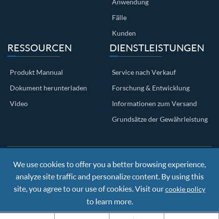
Anwendung
Fälle
Kunden
RESSOURCEN
DIENSTLEISTUNGEN
Produkt Mannual
Service nach Verkauf
Dokument herunterladen
Forschung & Entwicklung
Video
Informationen zum Versand
Grundsätze der Gewährleistung
We use cookies to offer you a better browsing experience,
Copyright ©
Nanjing BKN Automation System Co.,LTD.
All
Rights Reserved
analyze site traffic and personalize content. By using this
Sitemap
|
Privacy Policy
site, you agree to our use of cookies. Visit our
cookie policy
to learn more.