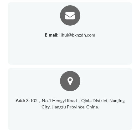
E-mail:
lihui@bknzdh.com
Add:
3-102，No.1 Hengyi Road，Qixia District, Nanjing
City, Jiangsu Province, China.