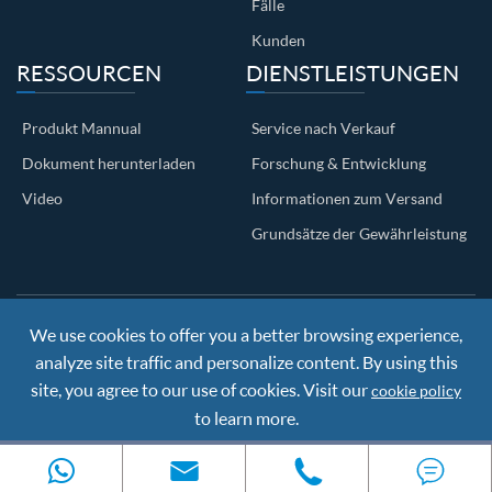
Fälle
Kunden
RESSOURCEN
DIENSTLEISTUNGEN
Produkt Mannual
Service nach Verkauf
Dokument herunterladen
Forschung & Entwicklung
Video
Informationen zum Versand
Grundsätze der Gewährleistung
We use cookies to offer you a better browsing experience,
Copyright ©
Nanjing BKN Automation System Co.,LTD.
All
Rights Reserved
analyze site traffic and personalize content. By using this
Sitemap
|
Privacy Policy
site, you agree to our use of cookies. Visit our
cookie policy
to learn more.
Reject
Accept


