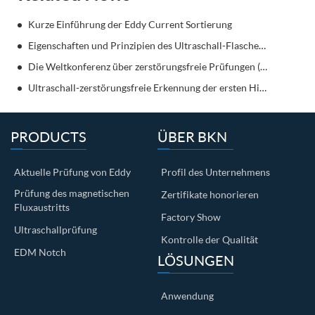
Kurze Einführung der Eddy Current Sortierung
Eigenschaften und Prinzipien des Ultraschall-Flaschendetektors
Die Weltkonferenz über zerstörungsfreie Prüfungen (WCNDT)
Ultraschall-zerstörungsfreie Erkennung der ersten High Bridge-Sidu River Bridge der Welt.
PRODUCTS
ÜBER BKN
Aktuelle Prüfung von Eddy
Profil des Unternehmens
Prüfung des magnetischen
Zertifikate honorieren
Fluxaustritts
Factory Show
Ultraschallprüfung
Kontrolle der Qualität
EDM Notch
LÖSUNGEN
Anwendung